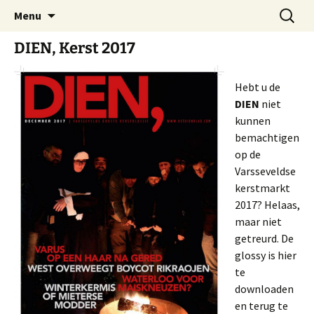
Zorgzaam en dienstbaar
Spring
Zoeken
Het Dienblad
Menu
naar
naar:
inhoud
DIEN, Kerst 2017
Hebt u de
DIEN
niet
kunnen
bemachtigen
op de
Varsseveldse
kerstmarkt
2017? Helaas,
maar niet
getreurd. De
glossy is hier
te
downloaden
en terug te