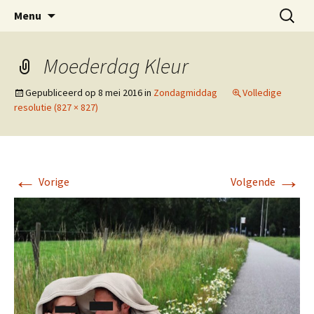
Zorgzaam en dienstbaar
Spring
Zoeken
Het Dienblad
Menu
naar
naar:
inhoud
Moederdag Kleur
Gepubliceerd op
8 mei 2016
in
Zondagmiddag
Volledige
resolutie (827 × 827)
←
→
Vorige
Volgende